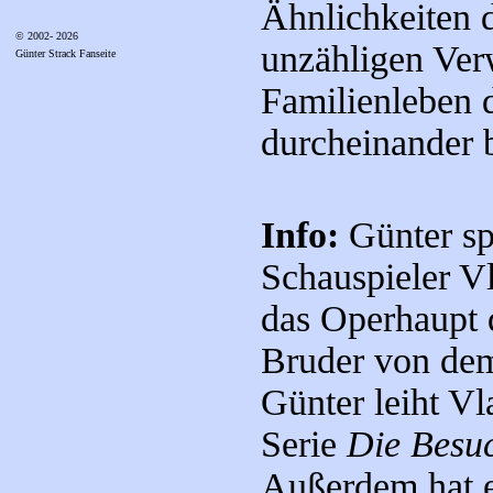
Ähnlichkeiten 
© 2002- 2026
unzähligen Ver
Günter Strack Fanseite
Familienleben 
durcheinander 
Info:
Günter sp
Schauspieler Vl
das Operhaupt d
Bruder von dem
Günter leiht Vl
Serie
Die Besu
Außerdem hat e