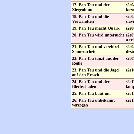
17. Pan Tau und der
s2e0
Ziegenhund
kozo
18. Pan Tau und die
s2e0
Verwandten
slav
19. Pan Tau macht Quark
s2e0
20. Pan Tau wird untersucht
s2e0
a tr
21. Pan Tau und vereinzelt
s2e0
Sonnenschein
dest
22. Pan Tau tanzt aus der
s2e0
Reihe
23. Pan Tau und die Jagd
s2e1
auf den Frosch
24. Pan Tau und der
s2e1
Blechschaden
lam
25. Pan Tau baut um
s2e1
26. Pan Tau unbekannt
s2e1
verzogen