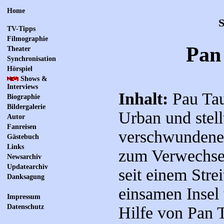
Home
S
TV-Tipps
Filmographie
Pan 
Theater
Synchronisation
Hörspiel
Shows &
Interviews
Inhalt:
Pau Tau 
Biographie
Bildergalerie
Urban und stell
Autor
Fanreisen
verschwundenen
Gästebuch
Links
zum Verwechseln
Newsarchiv
Updatearchiv
seit einem Strei
Danksagung
einsamen Insel
Impressum
Datenschutz
Hilfe von Pan 