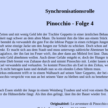
Synchronisationsrolle
Pinocchio - Folge 4
Zeiten und mit wenig Geld lebt der Tischler Geppetto in einer ärmlichen Beha
keit nagt schwer an dem alten Mann. Da kommt ihm die Idee aus einem Stück 
 beendet da verwandelt die gute Fee die leblose Puppe in einen richtigen Jung
uft seine einzige Jacke um den Jungen zur Schule zu schicken. Doch schon au
nkt. Er macht sich aus dem Staub und muss unterwegs zahlreiche Abenteuer best
iafoco, der ihn fast ins Feuer wirft, ihn aber dann aus Mitleid frei lässt. Dana
 sein Geld abnehmen wollen. Auch dieser Gefahr entgeht er, doch der Hunger tr
kleine Dieb brennt von Zuhause durch und nimmt Pinoochio mit. Leider lassen s
Esel verwandeln und verkaufen. So kommt Pinocchio als Esel in den Zirkus, wo
ich nicht betragen kann und deshalb nun so ein elendes Leben führen muss.
irkus entkommt trifft er in einem Walbauch auf seinen Vater Geppetto, der be
nocchio verspricht von nun an bei seinem Vater zu bleiben und sich zu benehme
ch Essen stiehlt der Junge in einem Weinberg Trauben und wird von einem Baue
r die Hühnerdiebe fängt. Als ihm dies gelingt, lässt ihn der Bauer wieder frei
Originaltitel:
Le avventure di Pinocchio 