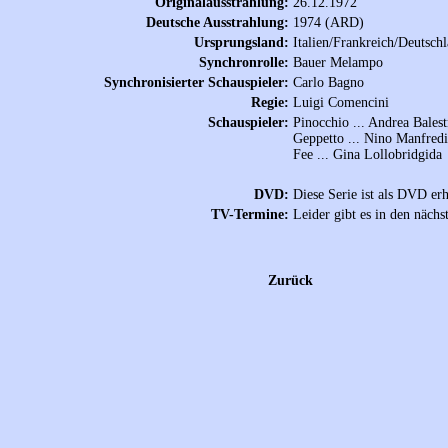
Originalausstrahlung:
26.12.1972
Deutsche Ausstrahlung:
1974 (ARD)
Ursprungsland:
Italien/Frankreich/Deutsch
Synchronrolle:
Bauer Melampo
Synchronisierter Schauspieler:
Carlo Bagno
Regie:
Luigi Comencini
Schauspieler:
Pinocchio ... Andrea Balest
Geppetto ... Nino Manfredi
Fee ... Gina Lollobridgida
DVD:
Diese Serie ist als DVD erh
TV-Termine:
Leider gibt es in den näch
Zurück