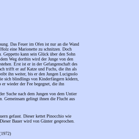
usung. Das Feuer im Ofen ist nur an die Wand
Holz eine Marionette zu schnitzen. Doch
en. Geppetto kann sein Glück über den Sohn
f dem Weg dorthin wird der Junge von den
ehen. Erst ist er in der Gefangenschaft des
ch trifft er auf Katze und Fuchs, die ihn als
eibt ihn weiter, bis er den Jungen Lucignolo
ie sich blindlings von Kinderfängern ködern,
 er wieder der Fee begegnet, die ihn
i der Suche nach dem Jungen von dem Untier
n. Gemeinsam gelingt ihnen die Flucht aus
rn gefasst. Dieser kettet Pinocchio wie
. Dieser Bauer wird von Günter gesprochen.
(1972)