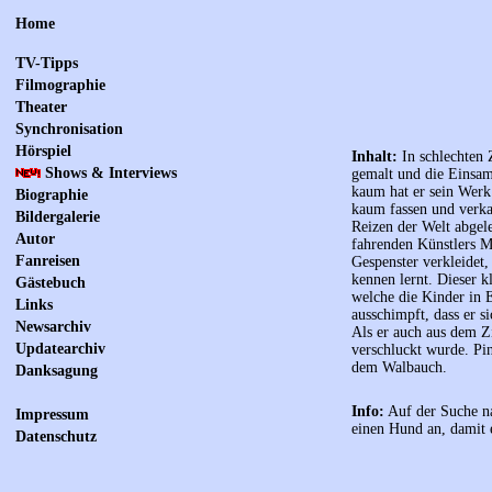
Home
TV-Tipps
Filmographie
Theater
Synchronisation
Hörspiel
Inhalt:
In schlechten 
Shows & Interviews
gemalt und die Einsam
kaum hat er sein Werk
Biographie
kaum fassen und verka
Bildergalerie
Reizen der Welt abgele
Autor
fahrenden Künstlers Mag
Fanreisen
Gespenster verkleidet,
kennen lernt. Dieser 
Gästebuch
welche die Kinder in 
Links
ausschimpft, dass er s
Newsarchiv
Als er auch aus dem Z
Updatearchiv
verschluckt wurde. Pi
dem Walbauch.
Danksagung
Info:
Auf der Suche na
Impressum
einen Hund an, damit e
Datenschutz