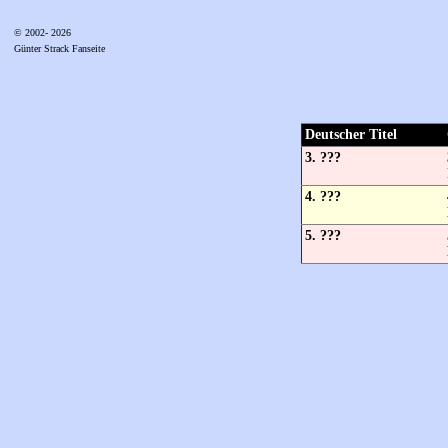
© 2002- 2026
Günter Strack Fanseite
Deutscher Titel
3. ???
4. ???
5. ???