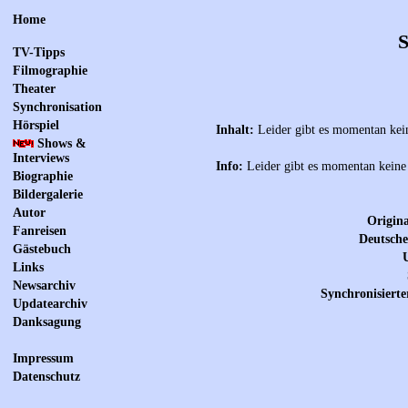
Home
S
TV-Tipps
Filmographie
Theater
Synchronisation
Hörspiel
Inhalt:
Leider gibt es momentan kein
Shows &
Interviews
Info:
Leider gibt es momentan keine 
Biographie
Bildergalerie
Autor
Origina
Fanreisen
Deutsche
Gästebuch
Links
Newsarchiv
Synchronisierte
Updatearchiv
Danksagung
Impressum
Datenschutz