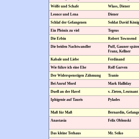
Wölfe und Schafe
Wlass, Diener
Leonce und Lena
Diener
Schlaf der Gefangenen
Soldat David Köni
Ein Phönix zu viel
Tegeus
Die Erbin
Robert Townsend
Die beiden Nachtwandler
Puff, Gauner späte
Franz, Kellner
Kabale und Liebe
Ferdinand
Wie führe ich eine Ehe
Rolf Garven
Der Widerspenstigen Zähmung
Tranio
Bei Anruf Mord
Mark Halliday
Duell an der Havel
v. Zieten, Leutnant
Iphigenie auf Tauris
Pylades
Maß für Maß
Bernardin, Gefang
Anastasia
Felix Oblonski
Das kleine Teehaus
Mr. Seiko