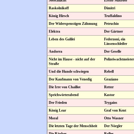
Seeschlacht
Erster Matrose
Raskolnikoff
Dimitri
König Hirsch
Truffaldino
Der Widerspenstigen Zähmung
Petruchio
Elektra
Der Gärtner
Leben des Galilei
Federzoni, ein
Linsenschleifer
Andorra
Der Geselle
Nicht im Hause - nicht auf der
Polizeiwachtmeister
Straße
Und die Hunde schwiegen
Rebell
Der Kaufmann von Venedig
Graziano
Die Irre von Chaillot
Retter
Sprichwörterabend
Kastor
Der Frieden
Trygaios
König Lear
Graf von Kent
Moral
Otto Wasner
Die letzten Tage der Menschheit
Der Nörgler
Die Räuber
Roller