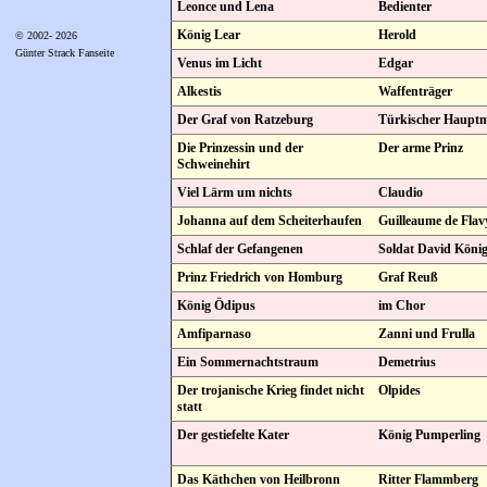
Leonce und Lena
Bedienter
König Lear
Herold
© 2002- 2026
Günter Strack Fanseite
Venus im Licht
Edgar
Alkestis
Waffenträger
Der Graf von Ratzeburg
Türkischer Haupt
Die Prinzessin und der
Der arme Prinz
Schweinehirt
Viel Lärm um nichts
Claudio
Johanna auf dem Scheiterhaufen
Guilleaume de Flav
Schlaf der Gefangenen
Soldat David Köni
Prinz Friedrich von Homburg
Graf Reuß
König Ödipus
im Chor
Amfiparnaso
Zanni und Frulla
Ein Sommernachtstraum
Demetrius
Der trojanische Krieg findet nicht
Olpides
statt
Der gestiefelte Kater
König Pumperling
Das Käthchen von Heilbronn
Ritter Flammberg