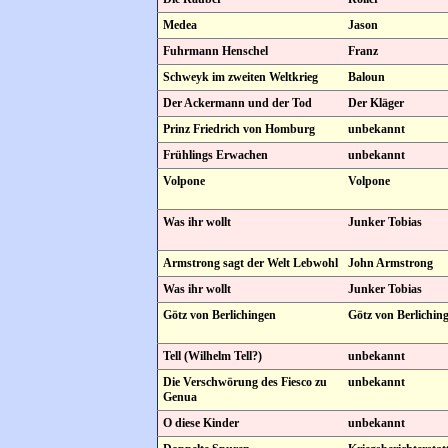
Medea
Jason
Fuhrmann Henschel
Franz
Schweyk im zweiten Weltkrieg
Baloun
Der Ackermann und der Tod
Der Kläger
Prinz Friedrich von Homburg
unbekannt
Frühlings Erwachen
unbekannt
Volpone
Volpone
Was ihr wollt
Junker Tobias
Armstrong sagt der Welt Lebwohl
John Armstrong
Was ihr wollt
Junker Tobias
Götz von Berlichingen
Götz von Berlichin
Tell (Wilhelm Tell?)
unbekannt
Die Verschwörung des Fiesco zu
unbekannt
Genua
O diese Kinder
unbekannt