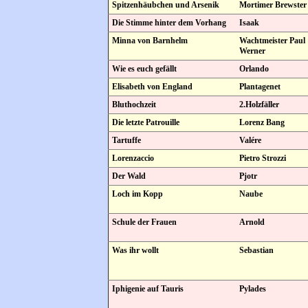
Spitzenhäubchen und Arsenik
Mortimer Brewster
Die Stimme hinter dem Vorhang
Isaak
Minna von Barnhelm
Wachtmeister Paul
Werner
Wie es euch gefällt
Orlando
Elisabeth von England
Plantagenet
Bluthochzeit
2.Holzfäller
Die letzte Patrouille
Lorenz Bang
Tartuffe
Valére
Lorenzaccio
Pietro Strozzi
Der Wald
Pjotr
Loch im Kopp
Naube
Schule der Frauen
Arnold
Was ihr wollt
Sebastian
Iphigenie auf Tauris
Pylades