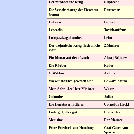
Der zerbrochene Krug
Ruprecht
Die Verschwörung des Fiesco zu
Deutscher
Genua
Fährten
Lorenz
Leocadia
Taxichauffeur
Lumpazivagabundus
Leim
Der trojanische Krieg findet nicht
2.Mariner
statt
Ein Monat auf dem Lande
Alexej Beljajew
Die Räuber
Roller
O Wildnis
Arthur
Wo wir fröhlich gewesen sind
Edward Sterne
Mein Sohn, der Herr Minister
Wurtz
Colombe
Julien
Die Heiratsvermittlerin
Cornelius Hackl
Ende gut, alles gut
Erster Herr
Melusine
Der Maurer
Prinz Friedrich von Homburg
Graf Georg von
Sparren