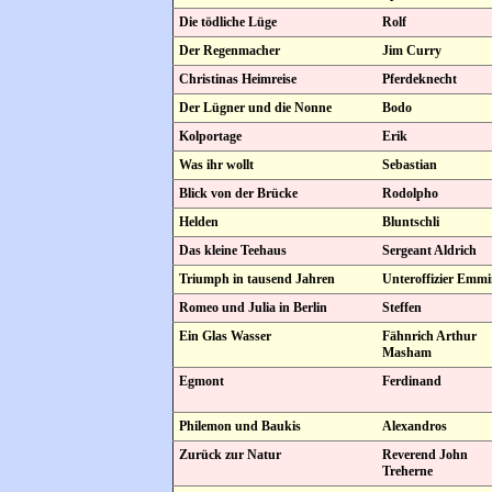
Die tödliche Lüge
Rolf
Der Regenmacher
Jim Curry
Christinas Heimreise
Pferdeknecht
Der Lügner und die Nonne
Bodo
Kolportage
Erik
Was ihr wollt
Sebastian
Blick von der Brücke
Rodolpho
Helden
Bluntschli
Das kleine Teehaus
Sergeant Aldrich
Triumph in tausend Jahren
Unteroffizier Emmi
Romeo und Julia in Berlin
Steffen
Ein Glas Wasser
Fähnrich Arthur
Masham
Egmont
Ferdinand
Philemon und Baukis
Alexandros
Zurück zur Natur
Reverend John
Treherne