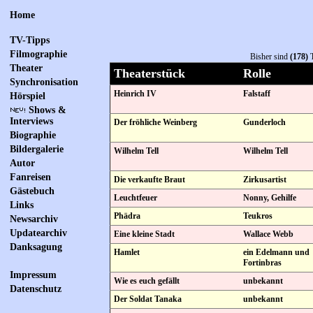
Home
TV-Tipps
Filmographie
Bisher sind
(178)
T
Theater
Theaterstück
Rolle
Synchronisation
Heinrich IV
Falstaff
Hörspiel
Shows &
Interviews
Der fröhliche Weinberg
Gunderloch
Biographie
Bildergalerie
Wilhelm Tell
Wilhelm Tell
Autor
Fanreisen
Die verkaufte Braut
Zirkusartist
Gästebuch
Leuchtfeuer
Nonny, Gehilfe
Links
Phädra
Teukros
Newsarchiv
Updatearchiv
Eine kleine Stadt
Wallace Webb
Danksagung
Hamlet
ein Edelmann und
Fortinbras
Impressum
Wie es euch gefällt
unbekannt
Datenschutz
Der Soldat Tanaka
unbekannt