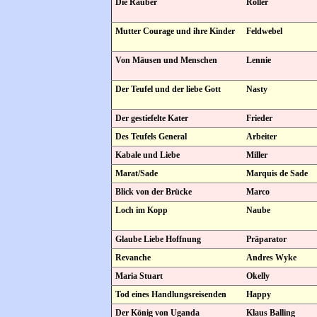
Die Räuber
Roller
Mutter Courage und ihre Kinder
Feldwebel
Von Mäusen und Menschen
Lennie
Der Teufel und der liebe Gott
Nasty
Der gestiefelte Kater
Frieder
Des Teufels General
Arbeiter
Kabale und Liebe
Miller
Marat/Sade
Marquis de Sade
Blick von der Brücke
Marco
Loch im Kopp
Naube
Glaube Liebe Hoffnung
Präparator
Revanche
Andres Wyke
Maria Stuart
Okelly
Tod eines Handlungsreisenden
Happy
Der König von Uganda
Klaus Balling