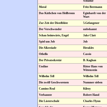
Schultze
Moral
Fritz Beermann
Das Käthchen von Heilbronn
Eginhardt von der
Wart
Zur Zeit der Distelblüte
5.Gefangener
Der Verschwender
unbekannt
Schau heimwärts, Engel
Jake Clatt
Spiel um Job
Job
Die Alkestiade
Herakles
Othello
Cassio
Der Privatsekretär
B. Kaghan
Undine
Ritter Hans von
Wittenstein
Wilhelm Tell
Wilhelm Tell
Die zwölf Geschworenen
Nummer sieben
Camino Real
Kilroy
Verbannte
Robert Hand
Die Lästerschule
Charles Flynn