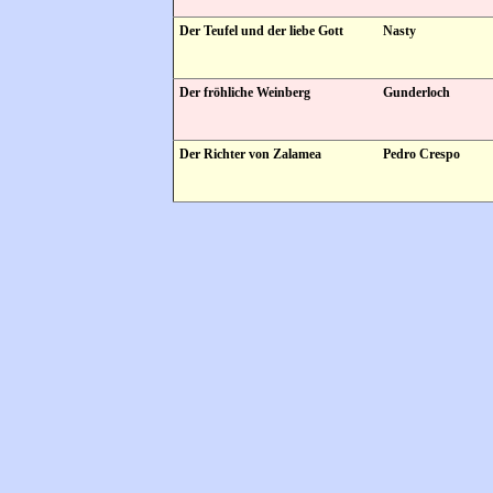
Der Teufel und der liebe Gott
Nasty
Der fröhliche Weinberg
Gunderloch
Der Richter von Zalamea
Pedro Crespo