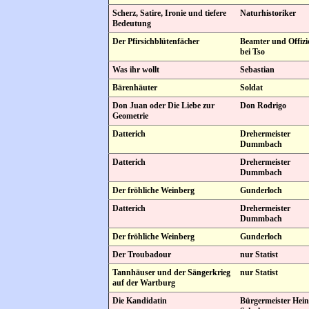
Scherz, Satire, Ironie und tiefere
Naturhistoriker
Bedeutung
Der Pfirsichblütenfächer
Beamter und Offizi
bei Tso
Was ihr wollt
Sebastian
Bärenhäuter
Soldat
Don Juan oder Die Liebe zur
Don Rodrigo
Geometrie
Datterich
Drehermeister
Dummbach
Datterich
Drehermeister
Dummbach
Der fröhliche Weinberg
Gunderloch
Datterich
Drehermeister
Dummbach
Der fröhliche Weinberg
Gunderloch
Der Troubadour
nur Statist
Tannhäuser und der Sängerkrieg
nur Statist
auf der Wartburg
Die Kandidatin
Bürgermeister Hein