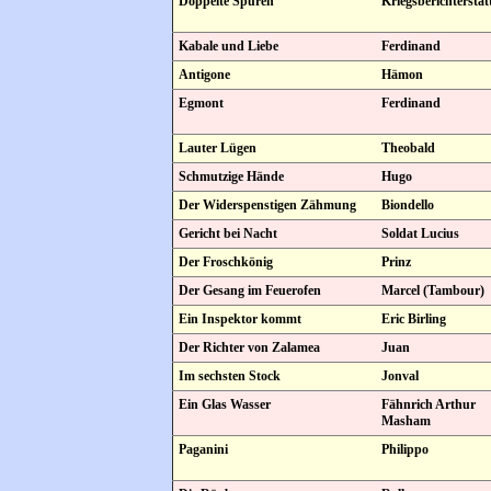
Doppelte Spuren
Kriegsberichterstat
Kabale und Liebe
Ferdinand
Antigone
Hämon
Egmont
Ferdinand
Lauter Lügen
Theobald
Schmutzige Hände
Hugo
Der Widerspenstigen Zähmung
Biondello
Gericht bei Nacht
Soldat Lucius
Der Froschkönig
Prinz
Der Gesang im Feuerofen
Marcel (Tambour)
Ein Inspektor kommt
Eric Birling
Der Richter von Zalamea
Juan
Im sechsten Stock
Jonval
Ein Glas Wasser
Fähnrich Arthur
Masham
Paganini
Philippo