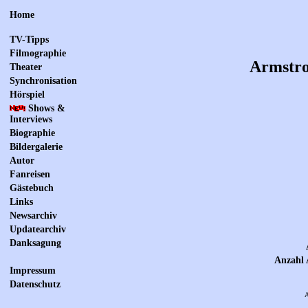
Home
TV-Tipps
Filmographie
Armstro
Theater
Synchronisation
Hörspiel
Shows &
Interviews
Biographie
Bildergalerie
Autor
Fanreisen
Gästebuch
Links
Newsarchiv
Updatearchiv
Danksagung
Anzahl 
Impressum
Datenschutz
A