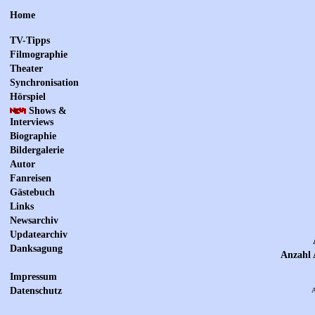
Home
TV-Tipps
Filmographie
Theater
Synchronisation
Hörspiel
Shows &
Interviews
Biographie
Bildergalerie
Autor
Fanreisen
Gästebuch
Links
Newsarchiv
Updatearchiv
Danksagung
Anzahl 
Impressum
Datenschutz
A