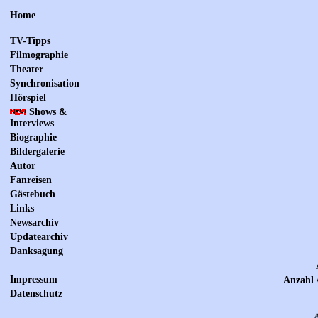
Home
TV-Tipps
Filmographie
Theater
Synchronisation
Hörspiel
Shows &
Interviews
Biographie
Bildergalerie
Autor
Fanreisen
Gästebuch
Links
Newsarchiv
Updatearchiv
Danksagung
Impressum
Anzahl 
Datenschutz
A