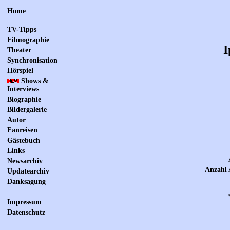
Home
TV-Tipps
Filmographie
I
Theater
Synchronisation
Hörspiel
Shows &
Interviews
Biographie
Bildergalerie
Autor
Fanreisen
Gästebuch
Links
Newsarchiv
Anzahl 
Updatearchiv
Danksagung
A
Impressum
Datenschutz