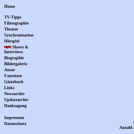
Home
TV-Tipps
Filmographie
Theater
Synchronisation
Hörspiel
Shows &
Interviews
Biographie
Bildergalerie
Autor
Fanreisen
Gästebuch
Links
Newsarchiv
Updatearchiv
Danksagung
Impressum
Datenschutz
Anzahl 