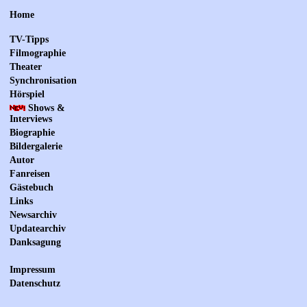
Home
TV-Tipps
Filmographie
Theater
Synchronisation
Hörspiel
Shows &
Interviews
Biographie
Bildergalerie
Autor
Fanreisen
Gästebuch
Links
Newsarchiv
Updatearchiv
Danksagung
Impressum
Datenschutz