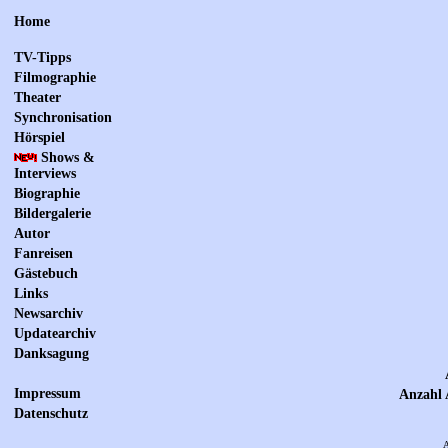
Home
TV-Tipps
Filmographie
Theater
Synchronisation
Hörspiel
Shows &
Interviews
Biographie
Bildergalerie
Autor
Fanreisen
Gästebuch
Links
Newsarchiv
Updatearchiv
Danksagung
Impressum
Anzahl 
Datenschutz
A