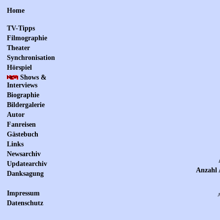
Home
TV-Tipps
Filmographie
Theater
Synchronisation
Hörspiel
Shows &
Interviews
Biographie
Bildergalerie
Autor
Fanreisen
Gästebuch
Links
Newsarchiv
Updatearchiv
Anzahl 
Danksagung
Impressum
A
Datenschutz