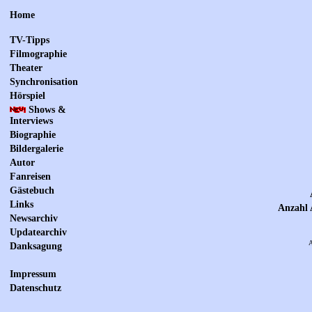
Home
TV-Tipps
Filmographie
Theater
Synchronisation
Hörspiel
Shows &
Interviews
Biographie
Bildergalerie
Autor
Fanreisen
Gästebuch
Links
Anzahl 
Newsarchiv
Updatearchiv
A
Danksagung
Impressum
Datenschutz