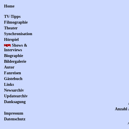
Home
TV-Tipps
Filmographie
Theater
Synchronisation
Hörspiel
Shows &
Interviews
Biographie
Bildergalerie
Autor
Fanreisen
Gästebuch
Links
Newsarchiv
Updatearchiv
Danksagung
Anzahl 
Impressum
Datenschutz
A