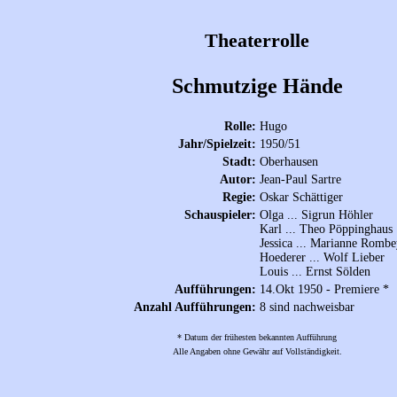
Theaterrolle
Schmutzige Hände
Rolle:
Hugo
Jahr/Spielzeit:
1950/51
Stadt:
Oberhausen
Autor:
Jean-Paul Sartre
Regie:
Oskar Schättiger
Schauspieler:
Olga ... Sigrun Höhler
Karl ... Theo Pöppinghaus
Jessica ... Marianne Rombe
Hoederer ... Wolf Lieber
Louis ... Ernst Sölden
Aufführungen:
14.Okt 1950 - Premiere *
Anzahl Aufführungen:
8 sind nachweisbar
* Datum der frühesten bekannten Aufführung
Alle Angaben ohne Gewähr auf Vollständigkeit.