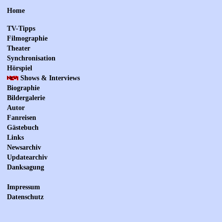
Home
TV-Tipps
Filmographie
Theater
Synchronisation
Hörspiel
Shows & Interviews
Biographie
Bildergalerie
Autor
Fanreisen
Gästebuch
Links
Newsarchiv
Updatearchiv
Danksagung
Impressum
Datenschutz