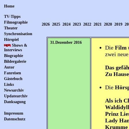
Home
TV-Tipps
Filmographie
2026
2025
2024
2023
2022
2021
2020
2019
20
Theater
Synchronisation
Hörspiel
31.Dezember 2016
Shows &
Die
Film 
Interviews
zwei neue
Biographie
Bildergalerie
Das gefäh
Autor
Zu Hause
Fanreisen
Gästebuch
Links
Die
Hörsp
Newsarchiv
Updatearchiv
Als ich C
Danksagung
Waldidyl
Prinz Lie
Impressum
Datenschutz
Lady Ham
Krumme 