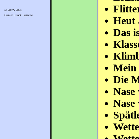
Flitt
© 2002- 2026
Günter Strack Fanseite
Heut
Das i
Klass
Klim
Mein
Die 
Nase 
Nase 
Spätl
Wette
Wette