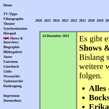
Home
TV-Tipps
Filmographie
2026
2025
2024
2023
2022
2021
2020
2019
20
Theater
Synchronisation
Hörspiel
24.Dezember 2023
Es gibt 
Shows &
Interviews
Shows &
Biographie
Bildergalerie
Bislang s
Autor
Fanreisen
weitere 
Gästebuch
Links
folgen.
Newsarchiv
Updatearchiv
Alles
Danksagung
Bock
Impressum
Datenschutz
Erika