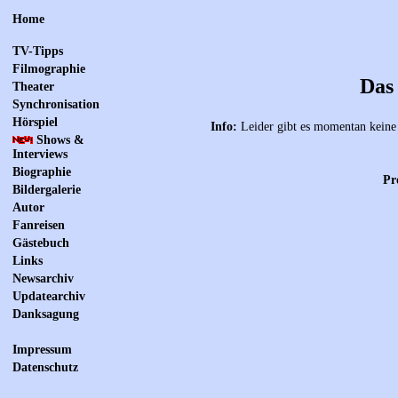
Home
TV-Tipps
Filmographie
Das
Theater
Synchronisation
Hörspiel
Info:
Leider gibt es momentan keine 
Shows &
Interviews
Biographie
Pr
Bildergalerie
Autor
Fanreisen
Gästebuch
Links
Newsarchiv
Updatearchiv
Danksagung
Impressum
Datenschutz