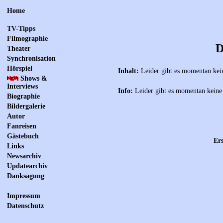
Home
TV-Tipps
Filmographie
D
Theater
Synchronisation
Hörspiel
Inhalt:
Leider gibt es momentan kei
Shows &
Interviews
Info:
Leider gibt es momentan keine
Biographie
Bildergalerie
Autor
Fanreisen
Gästebuch
Ers
Links
Newsarchiv
Updatearchiv
Danksagung
Impressum
Datenschutz