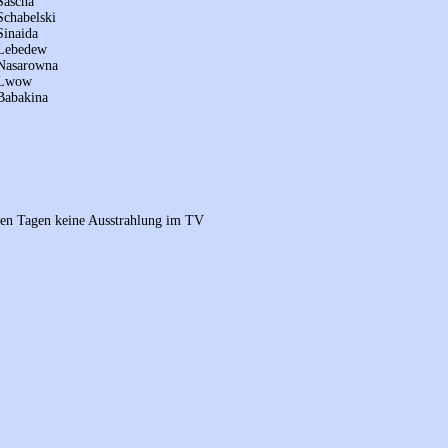
 Sascha
 Schabelski
 Sinaida
 Lebedew
 Nasarowna
 Lwow
 Babakina
sten Tagen keine Ausstrahlung im TV