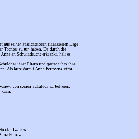
 aus seiner aussichtslosen finanziellen Lage
er Tochter zu tun haben. Da durch die
 Anna an Schwindsucht erkrankt, hält es
chuldner ihrer Eltern und gesteht ihm ihre
ann. Als kurz darauf Anna Petrowna stirbt,
Iwanow von seinen Schulden zu befreien.
n kann.
 Nicolai Iwanow
 Anna Petrowna