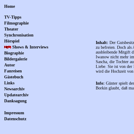
Home
TV-Tipps
Filmographie
Theater
Synchronisation
Hörspiel
Inhalt:
Der Gutsbesitz
Shows & Interviews
zu befreien. Doch als 
ausbleibende Mitgift d
Biographie
Iwanow nicht mehr im 
Bildergalerie
Sascha, die Tochter a
Autor
Liebe. Sie ist von der
Fanreisen
wird die Hochzeit von
Gästebuch
Links
Info:
Günter spielt de
Borkin glaubt, daß man
Newsarchiv
Updatearchiv
Danksagung
Impressum
Datenschutz