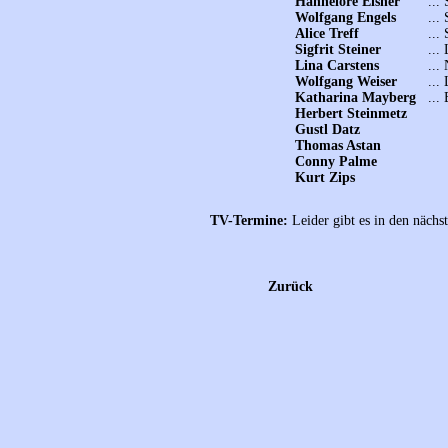
Hannelore Elsner
...
Wolfgang Engels
...
Alice Treff
...
Sigfrit Steiner
...
Lina Carstens
...
Wolfgang Weiser
...
Katharina Mayberg
...
Herbert Steinmetz
Gustl Datz
Thomas Astan
Conny Palme
Kurt Zips
TV-Termine:
Leider gibt es in den näch
Zurück