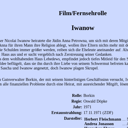
Film/Fernsehrolle
Iwanow
er Nicolai Iwanow heiratete die Jüdin Anna Petrowna, um sich mit deren Mitgift
Anna für ihren Mann ihre Religion ablegt, wollen ihre Eltern nichts mehr mit d
ie Schulden immer größer werden, reiben sich die Eheleute aneinander auf. Als
Haus aus und er sucht vergeblich nach Zerstreuung seiner Gedanken.
us dem wohlhabenden Haus Lebedews, empfindet jedoch tiefes Mitleid für den S
 Idee beflügelt, dass sie ihn durch ihre Liebe von seinem Schwermut befreien k
 Sascha und Iwanow angesetzt, doch Iwanow plagen Skrupel.
n Gutsverwalter Borkin, der mit seinem hinterlistigen Geschäftssinn versucht, 
 alle finanziellen Probleme durch eine Heirat, mit ausreichender Mitgift, löse
Rolle:
Borkin
Regie:
Oswald Döpke
Jahr:
1971
Erstausstrahlung:
17.11.1971 (ZDF)
Darsteller:
Herbert Fleischmann
...
Andrea Jonasson
...