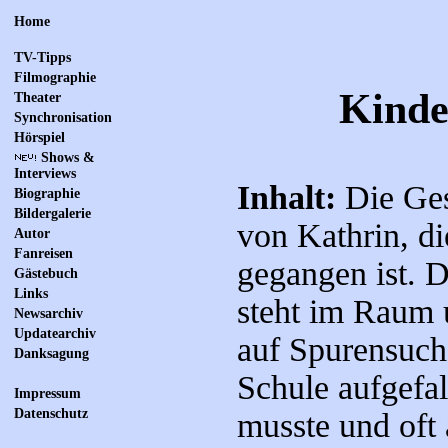
Home
TV-Tipps
Filmographie
Kinde
Theater
Synchronisation
Hörspiel
Shows &
Interviews
Inhalt:
Die Ges
Biographie
Bildergalerie
von Kathrin, di
Autor
Fanreisen
gegangen ist. 
Gästebuch
Links
steht im Raum u
Newsarchiv
Updatearchiv
auf Spurensuch
Danksagung
Schule aufgefall
Impressum
Datenschutz
musste und oft 