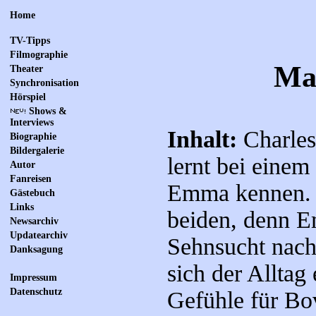
Home
TV-Tipps
Filmographie
Ma
Theater
Synchronisation
Hörspiel
Shows &
Interviews
Inhalt:
Charles 
Biographie
Bildergalerie
lernt bei eine
Autor
Fanreisen
Emma kennen. S
Gästebuch
Links
beiden, denn Em
Newsarchiv
Updatearchiv
Sehnsucht nach
Danksagung
sich der Alltag 
Impressum
Datenschutz
Gefühle für Bo