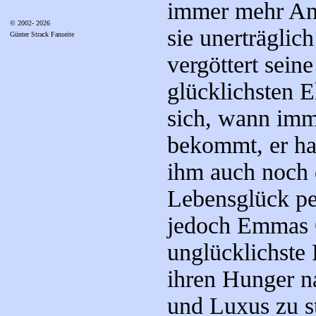
immer mehr An
© 2002- 2026
sie unerträglic
Günter Strack Fanseite
vergöttert seine
glücklichsten E
sich, wann imm
bekommt, er hab
ihm auch noch e
Lebensglück per
jedoch Emmas Qu
unglücklichste 
ihren Hunger 
und Luxus zu st