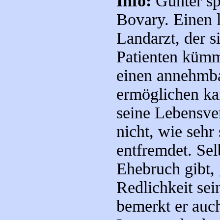
Info:
Günter sp
Bovary. Einen l
Landarzt, der 
Patienten kümme
einen annehmb
ermöglichen kan
seine Lebensver
nicht, wie seh
entfremdet. Selb
Ehebruch gibt, 
Redlichkeit sei
bemerkt er auc