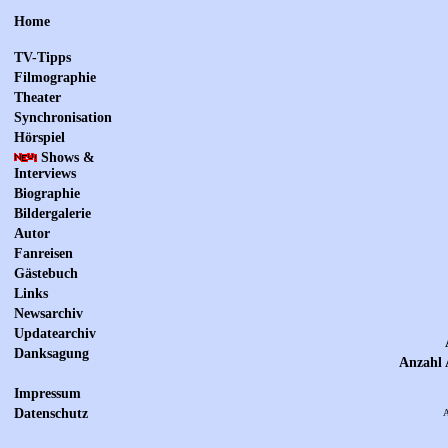
Home
TV-Tipps
Filmographie
Theater
Synchronisation
Hörspiel
Shows &
Interviews
Biographie
Bildergalerie
Autor
Fanreisen
Gästebuch
Links
Newsarchiv
Updatearchiv
Danksagung
Anzahl 
Impressum
Datenschutz
A