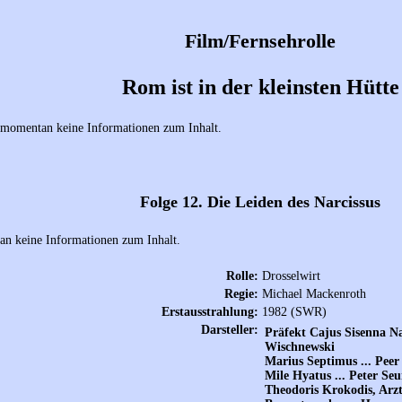
Film/Fernsehrolle
Rom ist in der kleinsten Hütte
 momentan keine Informationen zum Inhalt.
Folge 12. Die Leiden des Narcissus
an keine Informationen zum Inhalt.
Rolle:
Drosselwirt
Regie:
Michael Mackenroth
Erstausstrahlung:
1982 (SWR)
Darsteller:
Präfekt Cajus Sisenna Nar
Wischnewski
Marius Septimus ... Peer
Mile Hyatus ... Peter Se
Theodoris Krokodis, Arzt