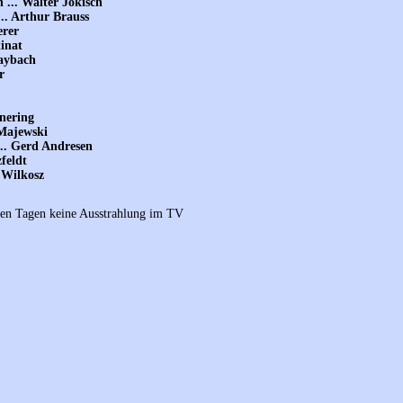
... Walter Jokisch
.. Arthur Brauss
erer
tinat
Maybach
r
hnering
 Majewski
... Gerd Andresen
feldt
 Wilkosz
sten Tagen keine Ausstrahlung im TV