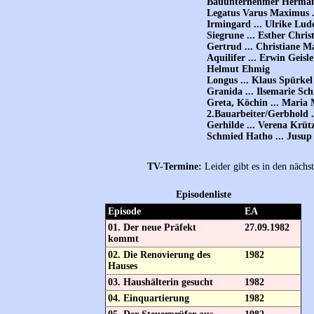
Bauunternehmer Herman 
Legatus Varus Maximus .
Irmingard ... Ulrike Lud
Siegrune ... Esther Chris
Gertrud ... Christiane 
Aquilifer ... Erwin Geisle
Helmut Ehmig
Longus ... Klaus Spürkel
Granida ... Ilsemarie Sc
Greta, Köchin ... Maria
2.Bauarbeiter/Gerbhold 
Gerhilde ... Verena Krütz
Schmied Hatho ... Jusup
TV-Termine:
Leider gibt es in den näch
Episodenliste
Episode
EA
01. Der neue Präfekt
27.09.1982
kommt
02. Die Renovierung des
1982
Hauses
03. Haushälterin gesucht
1982
04. Einquartierung
1982