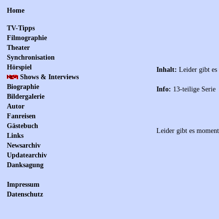
Home
TV-Tipps
Filmographie
Theater
Synchronisation
Hörspiel
Inhalt:
Leider gibt es
Shows & Interviews
Biographie
Info:
13-teilige Serie
Bildergalerie
Autor
Fanreisen
Gästebuch
Leider gibt es moment
Links
Newsarchiv
Updatearchiv
Danksagung
Impressum
Datenschutz