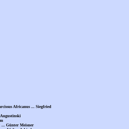
cissus Africanus ... Siegfried
 Augustinski
um
 ... Günter Meisner