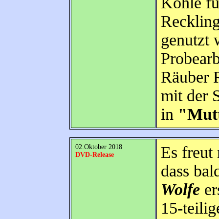
Kohle fü
Reckling
genutzt 
Probearb
Räuber R
mit der 
in
"Mutt
02.Oktober 2018
Es freut
DVD-Release
dass ba
Wolfe
er
15-teili